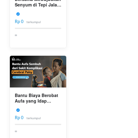
Senyum di Tepi Jalan
Kakek Ahmad
Rp 0
terkumpul
∞
Bantu Biaya Berobat
Aufa yang Idap
Cerebral Palsy
Rp 0
terkumpul
∞