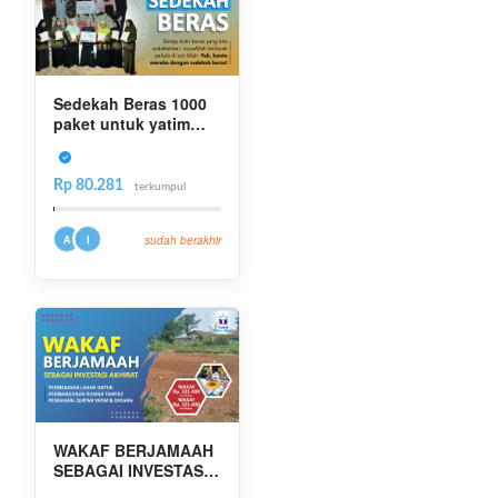
Sedekah Beras 1000
paket untuk yatim
dan lansia
Rp 80.281
terkumpul
A
I
sudah berakhir
WAKAF BERJAMAAH
SEBAGAI INVESTASI
AKHIRAT