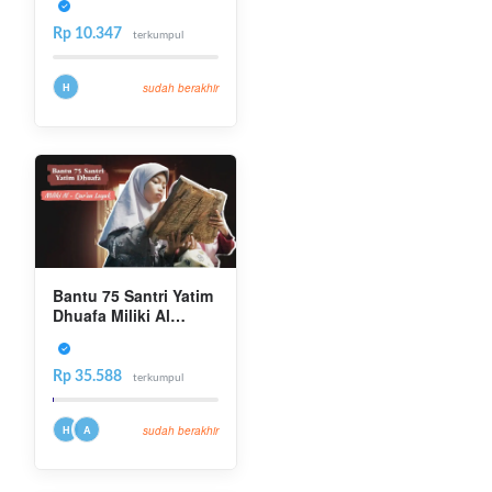
Rp 10.347
terkumpul
H
sudah berakhir
Bantu 75 Santri Yatim
Dhuafa Miliki Al
Quran Layak
Rp 35.588
terkumpul
H
A
sudah berakhir