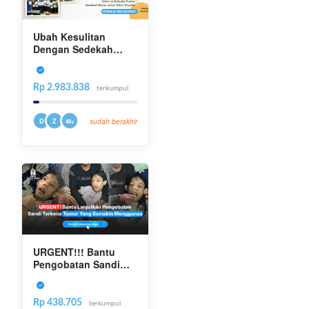
Ubah Kesulitan
Dengan Sedekah
Subuh Untuk Santri
Yatim Dhuafa
Rp 2.983.838
terkumpul
D
Z
sudah berakhir
49+
URGENT!!! Bantu
Pengobatan Sandi
Dari Tumor
Rp 438.705
terkumpul