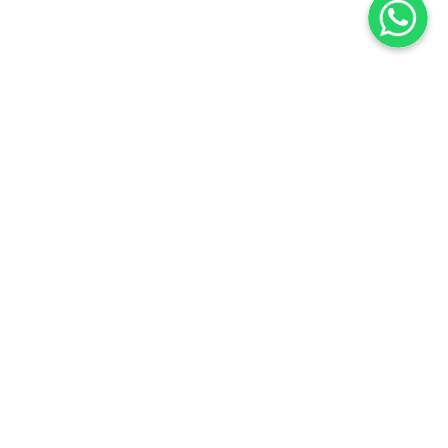
an
Donasi
Help Center