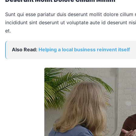
Sunt qui esse pariatur duis deserunt mollit dolore cillum
incididunt sint deserunt ut voluptate aute id deserunt nisi
et.
Also Read:
Helping a local business reinvent itself