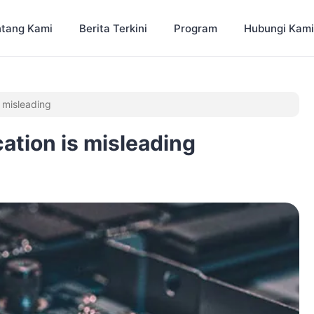
tang Kami
Berita Terkini
Program
Hubungi Kami
s misleading
cation is misleading