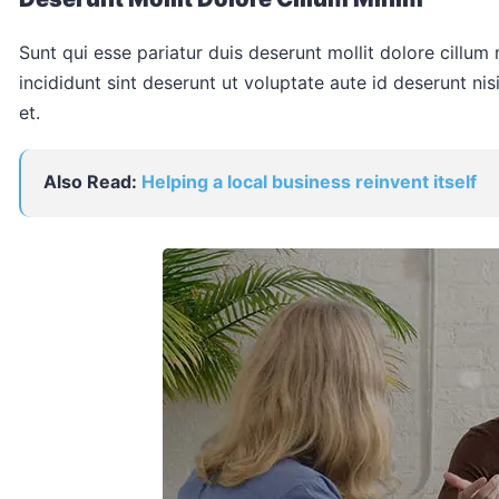
Sunt qui esse pariatur duis deserunt mollit dolore cillum
incididunt sint deserunt ut voluptate aute id deserunt nisi
et.
Also Read:
Helping a local business reinvent itself